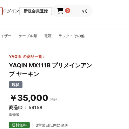
ログイン
新規会員登録
0
￥0
ライザー
ケーブル類
電源
ラック・その他
YAQIN の商品一覧 ›
YAQIN MX111B プリメインアン
プ ヤーキン
現状
￥35,000
税込
商品ID： 59158
販売済
送料無料
3営業日以内に発送