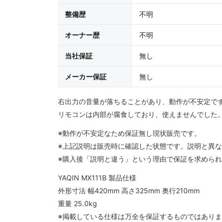
整備歴
不明
オーナー歴
不明
当社保証
無し
メーカー保証
無し
右出力の音量が落ちることがあり、動作が不安定で
リモコンは内部が腐食しており、使えませんでした
※動作が不安定なため保証無し現状販売です。
※上記説明は販売時に確認した状態です。説明と異
※購入後「説明と違う」という理由で保証を求めら
YAQIN MX111B 製品仕様
外形寸法 幅420mm 高さ325mm 奥行210mm
重量 25.0kg
※掲載している仕様は万全を保証するものではあり