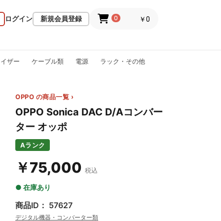
ログイン
新規会員登録
0
￥0
ライザー
ケーブル類
電源
ラック・その他
OPPO の商品一覧 ›
OPPO Sonica DAC D/Aコンバー
ター オッポ
Aランク
￥75,000
税込
● 在庫あり
商品ID： 57627
デジタル機器・コンバーター類