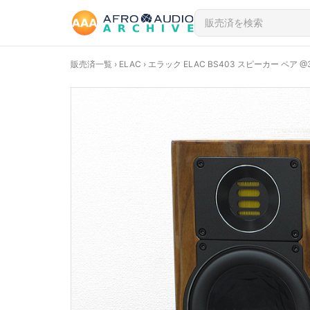
販売済一覧
›
ELAC
› エラック ELAC BS403 スピーカー ペア @