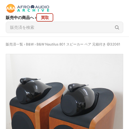
販売中の商品へ
›
買取
販売済一覧
›
B&W
› B&W Nautilus 801 スピーカー ペア 元箱付き @32061