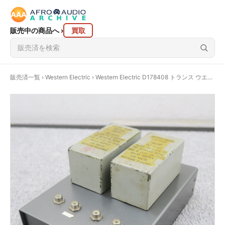
販売中の商品へ
›
買取
販売済一覧
›
Western Electric
› Western Electric D178408 トランス ウエスタンエレクトリック @59281