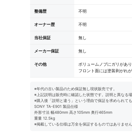
整備歴
不明
オーナー歴
不明
当社保証
無し
メーカー保証
無し
その他
ボリュームノブにガリがあり
フロント面には塗装剥がれが
※年代の古い製品のため保証無し現状販売です。
※上記説明は販売時に確認した状態です。説明と異なる
※購入後「説明と違う」という理由で保証を求められて
SONY TA-E901 製品仕様
外形寸法 幅480mm 高さ105mm 奥行465mm
重量 12.5kg
※掲載している仕様は万全を保証するものではありませ