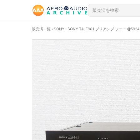
販売済一覧
›
SONY
› SONY TA-E901 プリアンプ ソニー @5924