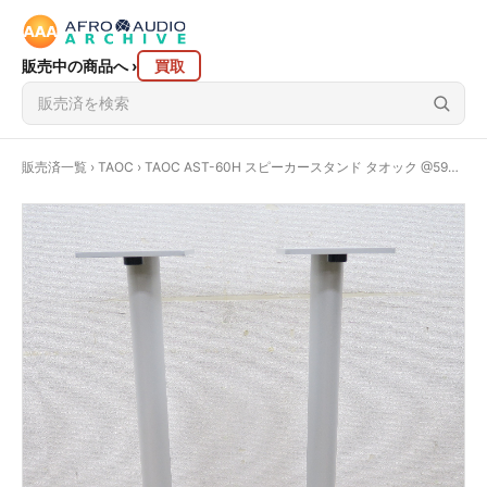
販売中の商品へ
›
買取
販売済一覧
›
TAOC
› TAOC AST-60H スピーカースタンド タオック @59028