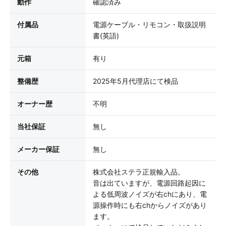
動作
確認済み
付属品
電源ケーブル・リモコン・取扱説明
書(英語)
元箱
有り
整備歴
2025年5月代理店にて検品
オーナー歴
不明
当社保証
無し
メーカー保証
無し
その他
株式会社ステラ正規輸入品。
音は出ていますが、電源回路起因に
よる低周波ノイズが右chにあり、電
源操作時にも右chからノイズがあり
ます。