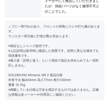
メーカーにて検品していただきまし
たが、供給パーツがなく修理不可と
のことでした。
ノブに一部汚れがあり、フロントの四角にスレや打ち傷がありま
す。
ラジエター部天板に打痕が数か所あります。
※保証なしジャンク販売です。
※上記説明は販売時に確認した状態です。説明と異なる場合でも
現状優先です。
※購入後「説明と違う」という理由で保証を求められても一切対
応しません。
GOLDMUND Mimesis SRI 2 製品仕様
外形寸法 幅400mm 高さ77mm 奥行330mm
重量 10.7kg
※掲載している仕様は万全を保証するものではありません。正確
な情報は各メーカーや代理店にご確認ください。