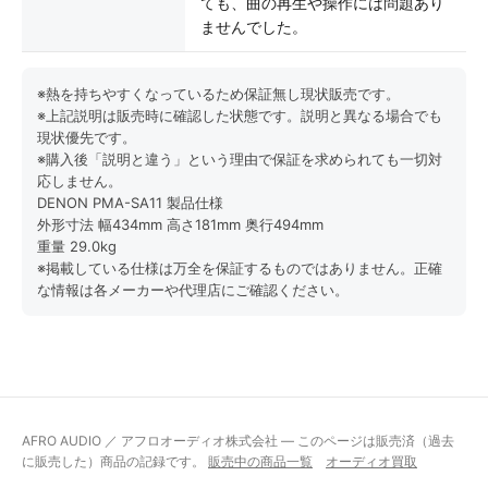
ても、曲の再生や操作には問題あり
ませんでした。
※熱を持ちやすくなっているため保証無し現状販売です。
※上記説明は販売時に確認した状態です。説明と異なる場合でも
現状優先です。
※購入後「説明と違う」という理由で保証を求められても一切対
応しません。
DENON PMA-SA11 製品仕様
外形寸法 幅434mm 高さ181mm 奥行494mm
重量 29.0kg
※掲載している仕様は万全を保証するものではありません。正確
な情報は各メーカーや代理店にご確認ください。
AFRO AUDIO ／ アフロオーディオ株式会社 — このページは販売済（過去
に販売した）商品の記録です。
販売中の商品一覧
オーディオ買取