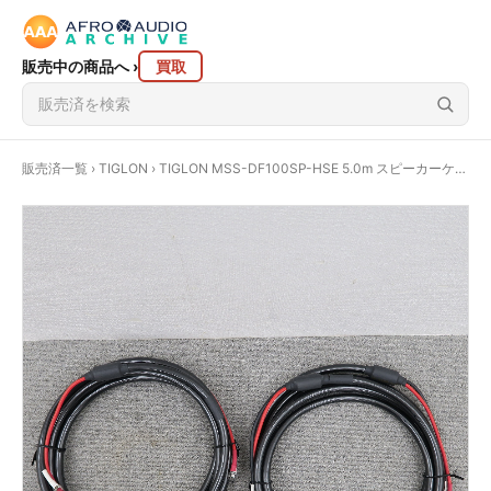
販売中の商品へ
›
買取
販売済一覧
›
TIGLON
› TIGLON MSS-DF100SP-HSE 5.0m スピーカーケーブル ティグロン @57932