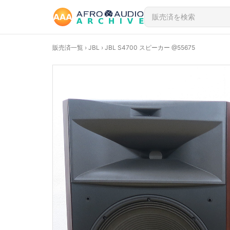
販売済一覧
›
JBL
› JBL S4700 スピーカー @55675