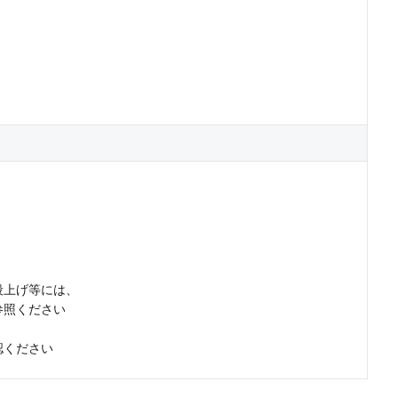
段上げ等には、
参照ください
認ください