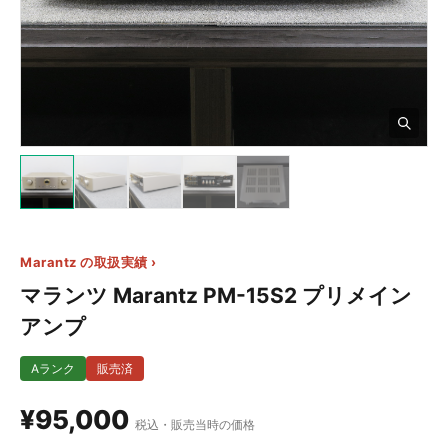
2+
Marantz の取扱実績 ›
マランツ Marantz PM-15S2 プリメイン
アンプ
Aランク
販売済
¥95,000
税込・販売当時の価格