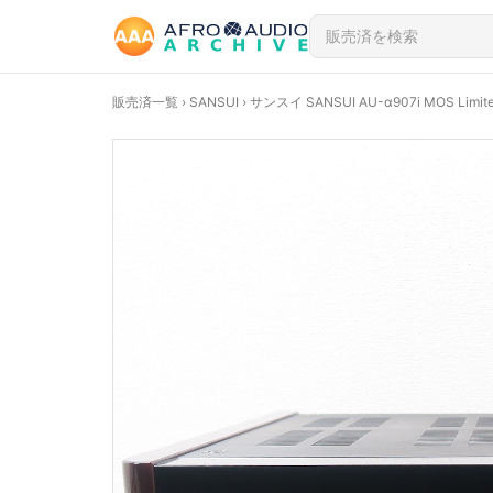
販売済一覧
›
SANSUI
› サンスイ SANSUI AU-α907i MOS Li