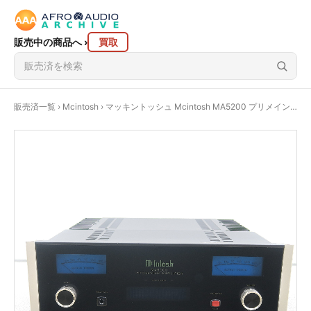
販売中の商品へ
›
買取
販売済一覧
›
Mcintosh
› マッキントッシュ Mcintosh MA5200 プリメインアンプ 【元箱】 @52612