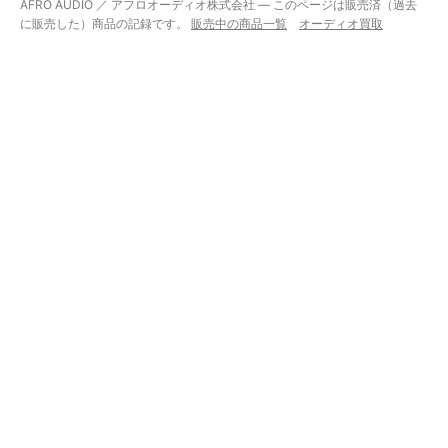
AFRO AUDIO ／ アフロオーディオ株式会社 — このページは販売済（過去
に販売した）商品の記録です。
販売中の商品一覧
オーディオ買取