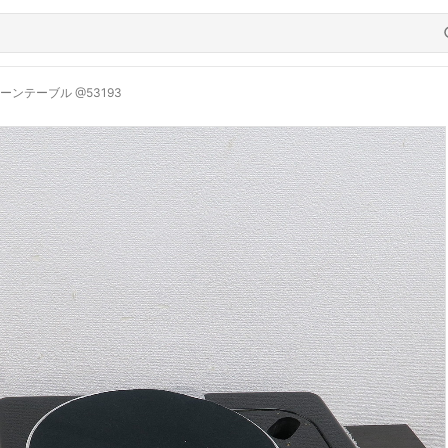
 ターンテーブル @53193