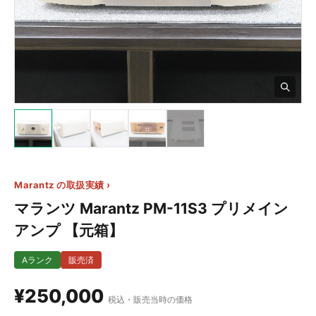
3+
Marantz の取扱実績 ›
マランツ Marantz PM-11S3 プリメイン
アンプ 【元箱】
Aランク
販売済
¥250,000
税込・販売当時の価格