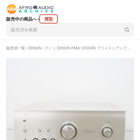
販売中の商品へ
›
買取
販売済一覧
›
DENON
› デノン DENON PMA-2000RE プリメインアンプ 【元箱】 @52017