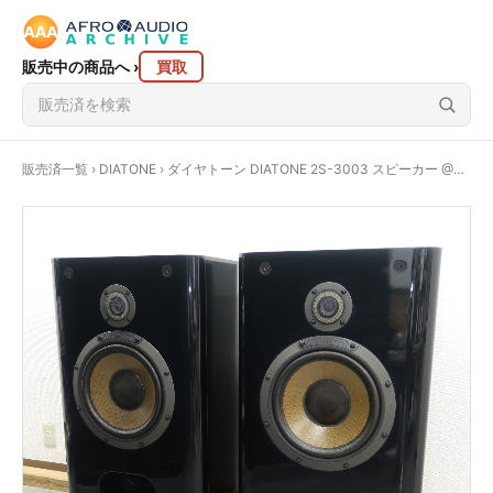
販売中の商品へ
›
買取
販売済一覧
›
DIATONE
› ダイヤトーン DIATONE 2S-3003 スピーカー @48576