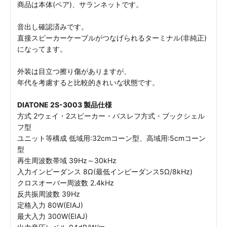
商品は本体(ペア)、サランネットです。
音出し確認済みです。
直接スピーカーケーブルがつなげられるターミナル(非純正)
になってます。
外装は目立つ擦り傷がありますが、
年代を考慮すると比較的きれいな状態です。
DIATONE 2S-3003 製品仕様
方式 2ウェイ・2スピーカー・バスレフ方式・ブックシェル
フ型
ユニット等構成 低域用:32cmコーン型、高域用:5cmコーン
型
再生周波数帯域 39Hz～30kHz
入力インピーダンス 8Ω(最低インピーダンス5Ω/8kHz)
クロスオーバー周波数 2.4kHz
反共振周波数 39Hz
定格入力 80W(EIAJ)
最大入力 300W(EIAJ)