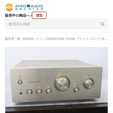
販売中の商品へ
›
買取
販売済一覧
›
DENON
› デノン DENON PMA-S10ⅢL プリメインアンプ 元箱付 @48235