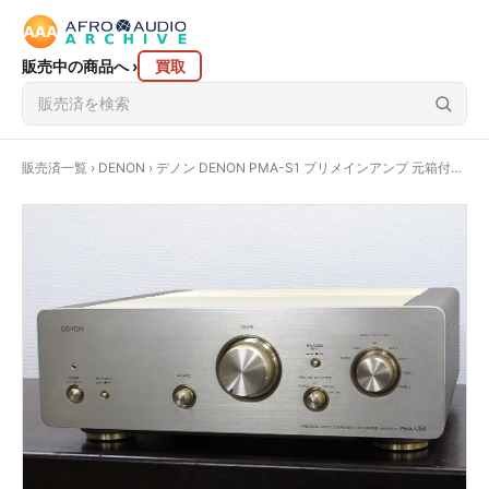
販売中の商品へ
›
買取
販売済一覧
›
DENON
› デノン DENON PMA-S1 プリメインアンプ 元箱付き @23346